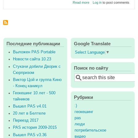
about
Read more
Log in
to post comments
Алюминиевые
огурцы
Последние публикации
Google Translate
Выложен PAS Portable
Select Language
▼
Новости сайта 10.23
Стукачи добили Дворик с
Поиск по сайту
Сюрпризом
Search
Виктор Цой и группа Кино
- Конец каникул
Геокешинг 10 лет - 500
Рубрики
тайников
:)
Вышел PAS v4.01
геокешинг
20 лет в Белтеле
pas
Переезд 2017
люди
PAS история 2009-2015
потребительское
Вышел PAS v3.36
видео