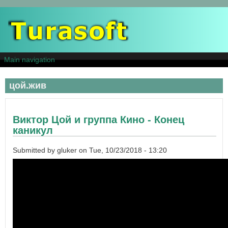
Skip
to
main
content
Main navigation
цой.жив
Виктор Цой и группа Кино - Конец
каникул
Submitted by
gluker
on
Tue, 10/23/2018 - 13:20