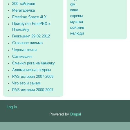
300 тайников
diy
кино
Мегатарелка
скрепы
Freetime Space 4LX
музыка
Прикрутил FreePBX к
цой.жив
Пчелайну
нелюди
Геокешинг 29.02.2012
Странное письмо
Черные речки
Ситикешинг
Сменил рога на бабочку
Алюминиевые огурцы
PAS история 2007-2009
Что это и зачем
PAS история 2000-2007
Log in
User
Powered by
Drupal
account
menu