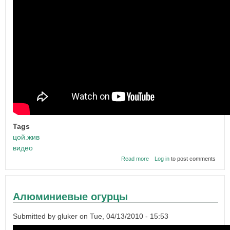
Tags
цой.жив
видео
about
Read more
Log in
to post comments
Виктор
Цой
и
группа
Алюминиевые огурцы
Кино
-
Конец
Submitted by
gluker
on
Tue, 04/13/2010 - 15:53
каникул