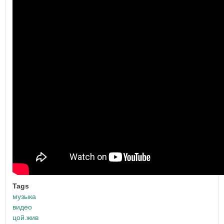
Tags
музыка
видео
цой.жив