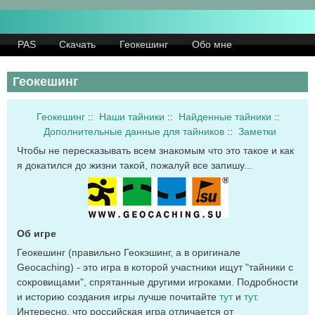
Skip
to
PAS
Скачать
Геокешинг
Обо мне
main
content
Геокешинг
Геокешинг
::
Наши тайники
::
Найденные тайники
::
Дополнительные данные для тайников
::
Заметки
Чтобы не пересказывать всем знакомым что это такое и как
я докатился до жизни такой, пожалуй все запишу...
Об игре
Геокешинг (правильно Геокэшинг, а в оригинале
Geocaching) - это игра в которой участники ищут "тайники с
сокровищами", спрятанные другими игроками. Подробности
и историю создания игры лучше почитайте
тут
и
тут
.
Интересно, что российская игра отличается от