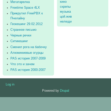
кино
Мегатарелка
скрепы
Freetime Space 4LX
музыка
Прикрутил FreePBX к
цой.жив
Пчелайну
нелюди
Геокешинг 29.02.2012
Странное письмо
Черные речки
Ситикешинг
Сменил рога на бабочку
Алюминиевые огурцы
PAS история 2007-2009
Что это и зачем
PAS история 2000-2007
Log in
User
Powered by
Drupal
account
menu