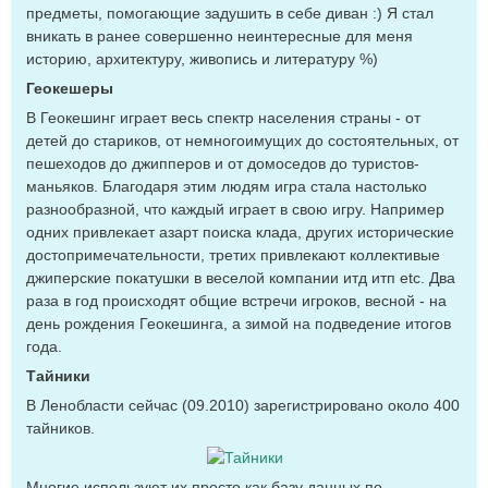
предметы, помогающие задушить в себе диван :) Я стал
вникать в ранее совершенно неинтересные для меня
историю, архитектуру, живопись и литературу %)
Геокешеры
В Геокешинг играет весь спектр населения страны - от
детей до стариков, от немногоимущих до состоятельных, от
пешеходов до джипперов и от домоседов до туристов-
маньяков. Благодаря этим людям игра стала настолько
разнообразной, что каждый играет в свою игру. Например
одних привлекает азарт поиска клада, других исторические
достопримечательности, третих привлекают коллективые
джиперские покатушки в веселой компании итд итп etc. Два
раза в год происходят общие встречи игроков, весной - на
день рождения Геокешинга, а зимой на подведение итогов
года.
Тайники
В Ленобласти сейчас (09.2010) зарегистрировано около 400
тайников.
Многие используют их просто как базу данных по