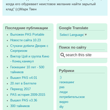
когда его обуревает неистовое желание найти зарытый
клад" (с)Марк Твен
Последние публикации
Google Translate
Выложен PAS Portable
Select Language
▼
Новости сайта 10.23
Стукачи добили Дворик с
Поиск по сайту
Сюрпризом
Search
Виктор Цой и группа Кино
- Конец каникул
Геокешинг 10 лет - 500
Рубрики
тайников
:)
Вышел PAS v4.01
геокешинг
20 лет в Белтеле
pas
Переезд 2017
люди
PAS история 2009-2015
потребительское
Вышел PAS v3.36
видео
300 тайников
diy