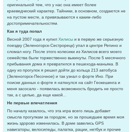
оригинальной тем, что у нас она имеет более
краеведческий характер. Тайники, в основном, создаются не
на пустом месте, а привязываются к каким-либо
достопримечательностям.
Как я туда попал
Весной 2007 года я купил
Хилисы
и в первую же серьезную
поездку (Зеленогорск-Сестрорецк) упал в центре Репино и
сломал ногу. После этого колесики из Хилисов всего моего
семейства были торжественно выкинуты. После 5 месячного
прибывания дома я превратился в пешехода-маньяка. В
одну из прогулок я решил дойти до кольца 213 автобуса
(Зеленогорск-Песочное) и так узнал о форте Ино. При
поиске данных о форте я наткнулся на сайт Геокешинга и
меня засосало - появилась возможность бродить не просто
так, а с целью, да еще какой...
Не первые впечатления
По началу казалось, что эта игра всего лишь добавит
смысла прогулкам за городом, но за прошедшее время моя
жизнь здорово изменилась. В доме завелись GPS
навигаторы, велосипеды, палатка, рации, нетбук и прочие