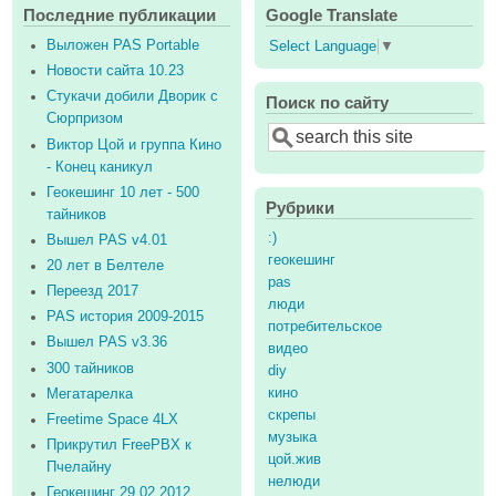
Последние публикации
Google Translate
Выложен PAS Portable
Select Language
▼
Новости сайта 10.23
Стукачи добили Дворик с
Поиск по сайту
Сюрпризом
Search
Виктор Цой и группа Кино
- Конец каникул
Геокешинг 10 лет - 500
Рубрики
тайников
:)
Вышел PAS v4.01
геокешинг
20 лет в Белтеле
pas
Переезд 2017
люди
PAS история 2009-2015
потребительское
Вышел PAS v3.36
видео
300 тайников
diy
кино
Мегатарелка
скрепы
Freetime Space 4LX
музыка
Прикрутил FreePBX к
цой.жив
Пчелайну
нелюди
Геокешинг 29.02.2012